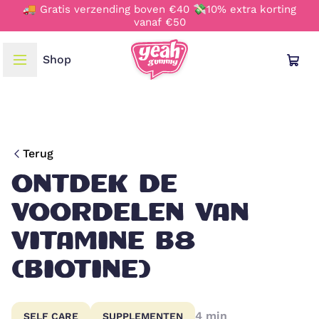
🚚 Gratis verzending boven €40 💸10% extra korting
vanaf €50
Shop
TAAL & REGIO
Deutsch
Terug
English
ONTDEK DE
VOORDELEN VAN
Français
VITAMINE B8
Italiano
(BIOTINE)
Nederlands
4
min
SELF CARE
SUPPLEMENTEN