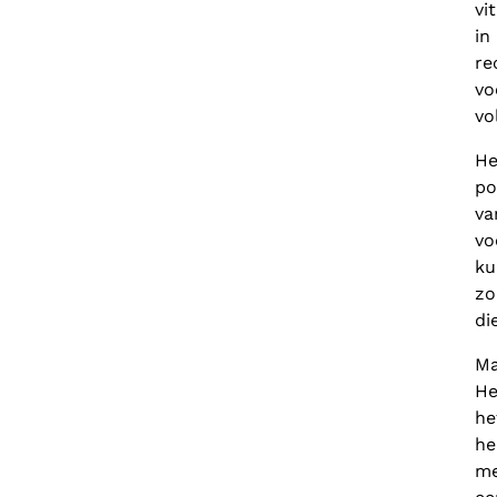
vi
in
re
vo
vo
He
po
va
vo
ku
zo
di
Ma
He
he
he
me