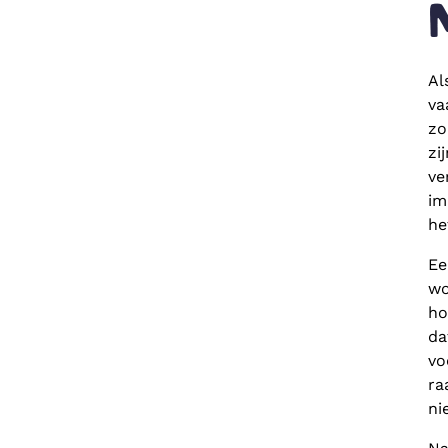
Al
va
zo
zi
ve
im
he
Ee
wo
ho
da
vo
ra
ni