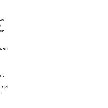
 ze
n
fen
, en
ent
ltijd
n