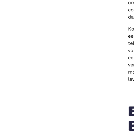
om
co
da
Ko
ee
te
vo
ec
ve
mo
le