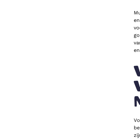
Mu
en
vo
go
va
en
Vo
be
zi