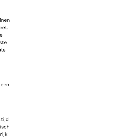
inen
eet.
e
ste
ale
 een
tijd
isch
rijk