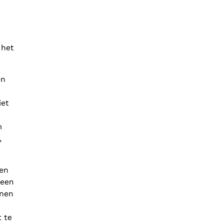
 het
en
iet
m
,
een
 een
nnen
t te