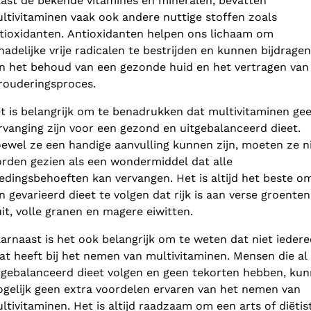
ast de bekende vitamines en mineralen, bevatten
ltivitaminen vaak ook andere nuttige stoffen zoals
tioxidanten. Antioxidanten helpen ons lichaam om
hadelijke vrije radicalen te bestrijden en kunnen bijdragen
n het behoud van een gezonde huid en het vertragen van
rouderingsproces.
t is belangrijk om te benadrukken dat multivitaminen ge
rvanging zijn voor een gezond en uitgebalanceerd dieet.
ewel ze een handige aanvulling kunnen zijn, moeten ze n
rden gezien als een wondermiddel dat alle
edingsbehoeften kan vervangen. Het is altijd het beste o
n gevarieerd dieet te volgen dat rijk is aan verse groenten
uit, volle granen en magere eiwitten.
arnaast is het ook belangrijk om te weten dat niet ieder
at heeft bij het nemen van multivitaminen. Mensen die al
tgebalanceerd dieet volgen en geen tekorten hebben, ku
gelijk geen extra voordelen ervaren van het nemen van
ltivitaminen. Het is altijd raadzaam om een arts of diëtis