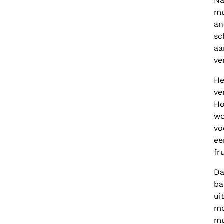
Na
mu
an
sc
aa
ve
He
ve
Ho
wo
vo
ee
fr
Da
ba
ui
mo
mu