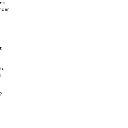
den
onder
t
n
te
t
?
j