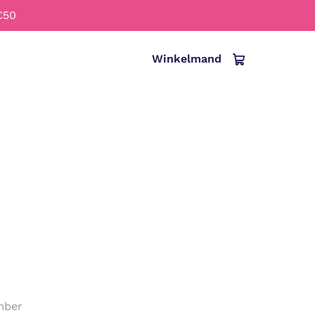
€50
Winkelmand
Italiano
mber