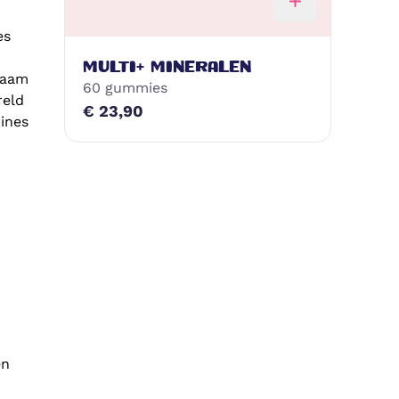
es
MULTI+ MINERALEN
haam
60 gummies
reld
€ 23,90
ines
en