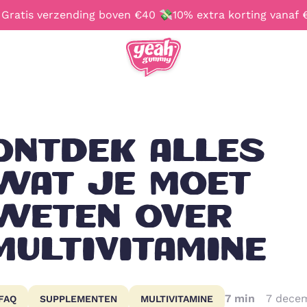
 Gratis verzending boven €40 💸10% extra korting vanaf 
TAAL & REGIO
ONTDEK ALLES
English
Français
WAT JE MOET
WETEN OVER
MULTIVITAMINE
7
min
7 dece
FAQ
SUPPLEMENTEN
MULTIVITAMINE