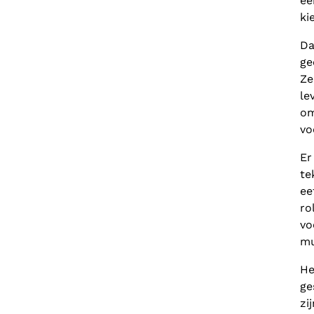
ee
ki
Da
ge
Ze
le
om
vo
Er
te
ee
ro
vo
mu
He
ge
zi