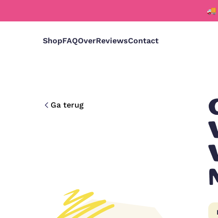
🚚
Shop
FAQ
Over
Reviews
Contact
Ga terug
Deutsch
Nederlands