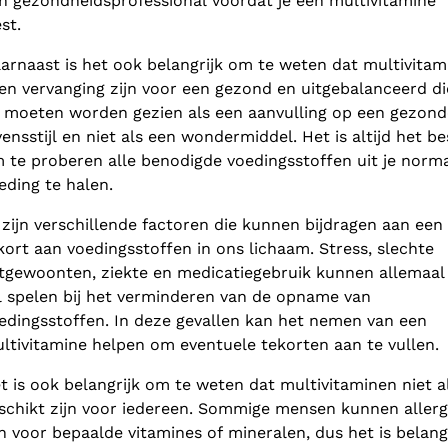
n gezondheidsprofessional voordat je een multivitamine
est.
arnaast is het ook belangrijk om te weten dat multivitam
en vervanging zijn voor een gezond en uitgebalanceerd di
 moeten worden gezien als een aanvulling op een gezond
vensstijl en niet als een wondermiddel. Het is altijd het be
 te proberen alle benodigde voedingsstoffen uit je norm
eding te halen.
 zijn verschillende factoren die kunnen bijdragen aan een
kort aan voedingsstoffen in ons lichaam. Stress, slechte
tgewoonten, ziekte en medicatiegebruik kunnen allemaal
l spelen bij het verminderen van de opname van
edingsstoffen. In deze gevallen kan het nemen van een
ltivitamine helpen om eventuele tekorten aan te vullen.
t is ook belangrijk om te weten dat multivitaminen niet al
schikt zijn voor iedereen. Sommige mensen kunnen allerg
jn voor bepaalde vitamines of mineralen, dus het is belang