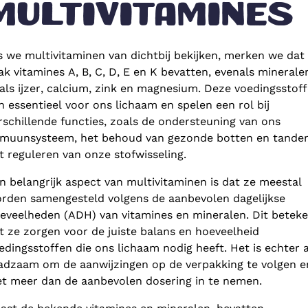
MULTIVITAMINES
s we multivitaminen van dichtbij bekijken, merken we dat
ak vitamines A, B, C, D, E en K bevatten, evenals minerale
als ijzer, calcium, zink en magnesium. Deze voedingsstof
jn essentieel voor ons lichaam en spelen een rol bij
rschillende functies, zoals de ondersteuning van ons
muunsysteem, het behoud van gezonde botten en tanden
t reguleren van onze stofwisseling.
n belangrijk aspect van multivitaminen is dat ze meestal
rden samengesteld volgens de aanbevolen dagelijkse
eveelheden (ADH) van vitamines en mineralen. Dit betek
t ze zorgen voor de juiste balans en hoeveelheid
edingsstoffen die ons lichaam nodig heeft. Het is echter a
adzaam om de aanwijzingen op de verpakking te volgen e
et meer dan de aanbevolen dosering in te nemen.