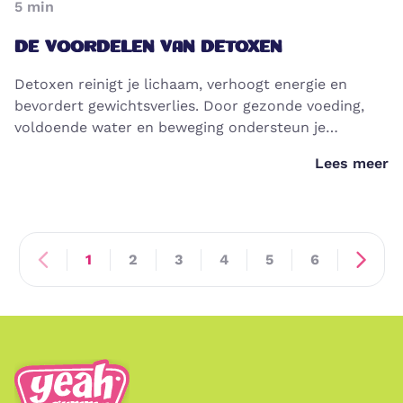
5
min
DE VOORDELEN VAN DETOXEN
Detoxen reinigt je lichaam, verhoogt energie en
bevordert gewichtsverlies. Door gezonde voeding,
voldoende water en beweging ondersteun je
natuurlijke ontgifting en algehele vitaliteit. Lees hier
Lees meer
alles over detoxen.
1
2
3
4
5
6