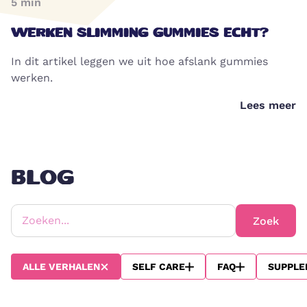
5
min
WERKEN SLIMMING GUMMIES ECHT?
In dit artikel leggen we uit hoe afslank gummies
werken.
Lees meer
BLOG
Zoeken...
Zoek
ALLE VERHALEN
SELF CARE
FAQ
SUPPLE