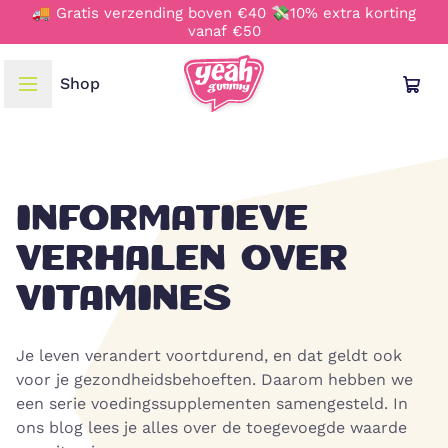
🚚 Gratis verzending boven €40 💸10% extra korting
vanaf €50
Shop
TAAL & REGIO
Deutsch
INFORMATIEVE
English
VERHALEN OVER
VITAMINES
Français
Italiano
Je leven verandert voortdurend, en dat geldt ook
voor je gezondheidsbehoeften. Daarom hebben we
een serie voedingssupplementen samengesteld. In
Nederlands
ons blog lees je alles over de toegevoegde waarde