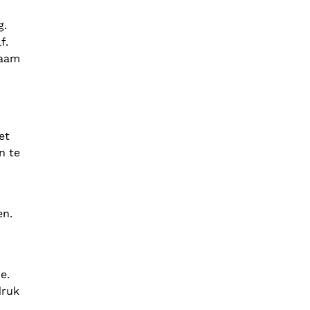
g.
f.
zaam
et
n te
en.
e.
druk