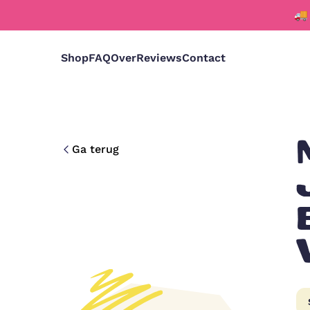
🚚
Shop
FAQ
Over
Reviews
Contact
Ga terug
Deutsch
Nederlands