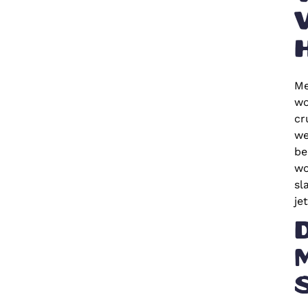
Me
wo
cr
we
be
wo
sl
je