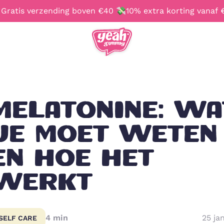
 Gratis verzending boven €40 💸10% extra korting vanaf 
TAAL & REGIO
MELATONINE: WA
English
Français
JE MOET WETEN
EN HOE HET
WERKT
4
min
25 ja
SELF CARE