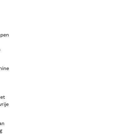
lpen
n
nine
et
rije
an
g