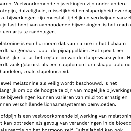
varen. Veelvoorkomende bijwerkingen zijn onder andere
ofdpijn, duizeligheid, misselijkheid en slaperigheid overda
ze bijwerkingen zijn meestal tijdelijk en verdwijnen vanzel
s je last hebt van aanhoudende bijwerkingen, is het raad
 een arts te raadplegen.
latonine is een hormoon dat van nature in het lichaam
rdt aangemaakt door de pijnappelklier. Het speelt een
langrijke rol bij het reguleren van de slaap-waakcyclus. H
rdt vaak gebruikt als een supplement om slaapprobleme
handelen, zoals slapeloosheid.
ewel melatonine als veilig wordt beschouwd, is het
langrijk om op de hoogte te zijn van mogelijke bijwerking
ze bijwerkingen kunnen variëren van mild tot ernstig en
nnen verschillende lichaamssystemen beïnvloeden.
ofdpijn is een veelvoorkomende bijwerking van melatonin
t kan optreden als gevolg van veranderingen in de bloed
 als reactie op het hormoon zelf. Duizeligheid kan ook