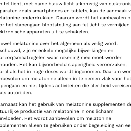
n fel licht, met name blauw licht afkomstig van elektroni
paraten zoals smartphones en tablets, kan de aanmaak 
latonine onderdrukken. Daarom wordt het aanbevolen 
or het slapengaan blootstelling aan fel licht te vermijden
ektronische apparaten uit te schakelen.
ewel melatonine over het algemeen als veilig wordt
schouwd, zijn er enkele mogelijke bijwerkingen en
orzorgsmaatregelen waar rekening mee moet worden
houden. Het kan bijvoorbeeld slaperigheid veroorzaken,
oral als het in hoge doses wordt ingenomen. Daarom wo
nbevolen om melatonine alleen in te nemen vlak voor he
apengaan en niet tijdens activiteiten die alertheid vereisen
als autorijden.
arnaast kan het gebruik van melatonine supplementen d
tuurlijke productie van melatonine in ons lichaam
ïnvloeden. Het wordt aanbevolen om melatonine
pplementen alleen te gebruiken onder begeleiding van ee