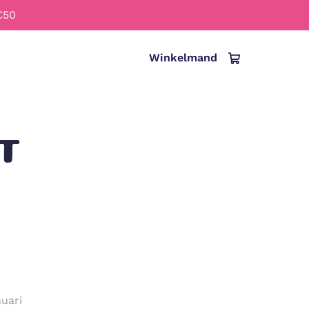
€50
Winkelmand
T
Italiano
nuari