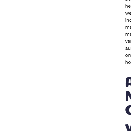
he
we
in
me
me
ve
au
om
ho