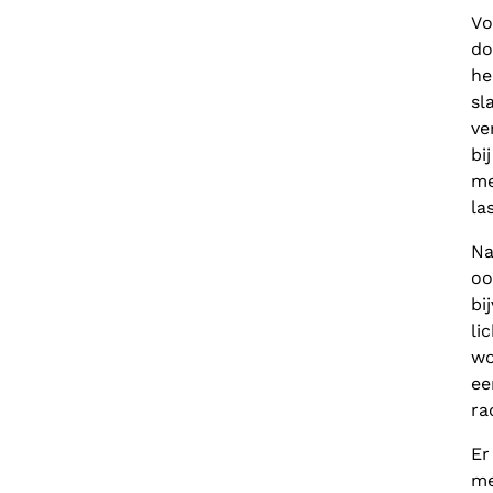
Vo
do
he
sl
ve
bi
me
la
Na
oo
bi
li
wo
ee
ra
Er
me