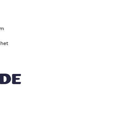
om
 het
DE