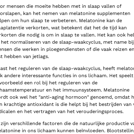
or mensen die moeite hebben met in slaap vallen of
orslapen, kan het nemen van melatonine supplementen
lpen om hun slaap te verbeteren. Melatonine kan de
aaplatentie verkorten, wat betekent dat het de tijd kan
rkorten die nodig is om in slaap te vallen. Het kan ook he
j het normaliseren van de slaap-waakcyclus, met name bij
nsen die werken in ploegendiensten of die vaak reizen e
st hebben van jetlags.
ast het reguleren van de slaap-waakcyclus, heeft melato
k andere interessante functies in ons lichaam. Het speelt
jvoorbeeld een rol bij het reguleren van de
chaamstemperatuur en het immuunsysteem. Melatonine
rdt ook wel het "anti-aging hormoon" genoemd, omdat h
n krachtige antioxidant is die helpt bij het bestrijden van v
dicalen en het vertragen van het verouderingsproces.
 zijn verschillende factoren die de natuurlijke productie v
latonine in ons lichaam kunnen beïnvloeden. Blootstellin