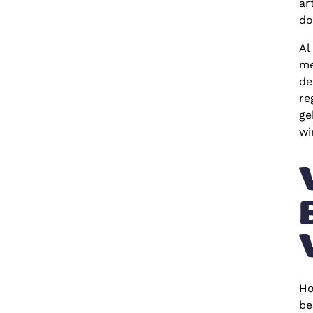
ar
do
Al
me
de
re
ge
wi
Ho
be