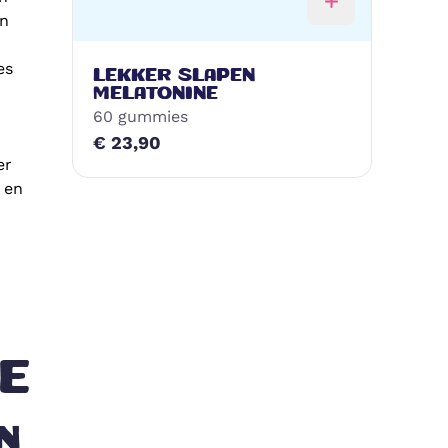
en
es
LEKKER SLAPEN
MELATONINE
60 gummies
€ 23,90
er
 en
E
N