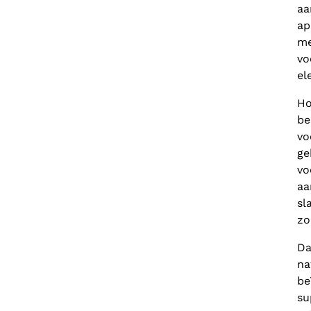
aa
ap
me
vo
el
Ho
be
vo
ge
vo
aa
sl
zo
Da
na
be
su