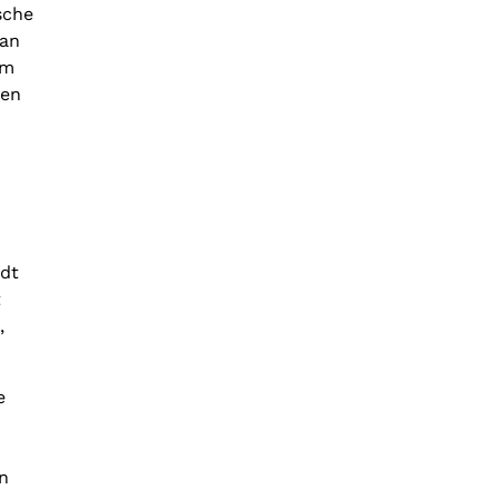
sche
van
om
 en
rdt
t
,
e
n