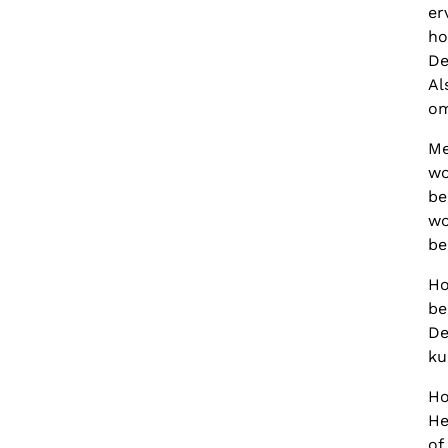
er
ho
De
Al
om
Me
wo
be
wo
be
Ho
be
De
ku
Ho
He
of