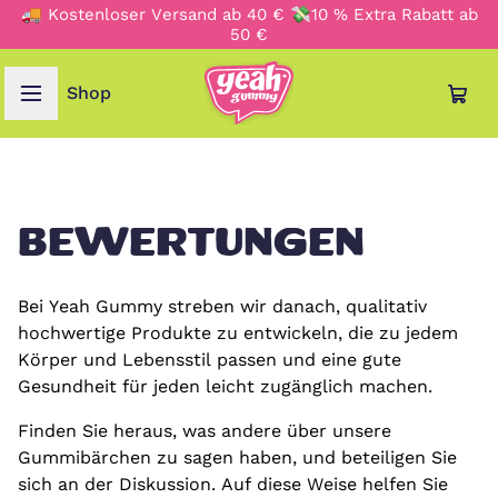
🚚 Kostenloser Versand ab 40 € 💸10 % Extra Rabatt ab
50 €
Shop
SPRACHE & REGION
Deutsch
BEWERTUNGEN
English
Bei Yeah Gummy streben wir danach, qualitativ
Français
hochwertige Produkte zu entwickeln, die zu jedem
Körper und Lebensstil passen und eine gute
Gesundheit für jeden leicht zugänglich machen.
Italiano
Finden Sie heraus, was andere über unsere
Gummibärchen zu sagen haben, und beteiligen Sie
Nederlands
sich an der Diskussion. Auf diese Weise helfen Sie