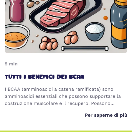
5
min
TUTTI I BENEFICI DEI BCAA
I BCAA (amminoacidi a catena ramificata) sono
amminoacidi essenziali che possono supportare la
costruzione muscolare e il recupero. Possono
contribuire a ridurre i dolori muscolari e migliorare
Per saperne di più
le prestazioni sportive. Continua a leggere per
scoprire di più sull'importanza dei BCAA per il
metabolismo, il sistema immunitario e la chiarezza