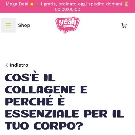
Mega Deal💥 1+1 gratis, ordinato oggi spedito domani ⏳
00:00:00:00
Shop
LINGUA E REGIONE
Deutsch
Indietro
English
COS'È IL
COLLAGENE E
Français
PERCHÉ È
Italiano
ESSENZIALE PER IL
TUO CORPO?
Nederlands